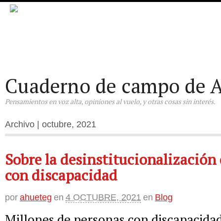
Cuaderno de campo de A
Pensamientos en voz alta, opiniones al vuelo, y otras cosas sin interés.
Archivo | octubre, 2021
Sobre la desinstitucionalización 
con discapacidad
por
ahueteg
en
4 OCTUBRE, 2021
en
Blog
Millones de personas con discapacida