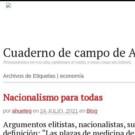
Cuaderno de campo de A
Pensamientos en voz alta, opiniones al vuelo, y otras cosas sin interés.
Archivos de Etiquetas | economía
Nacionalismo para todas
por
ahueteg
en
24 JULIO, 2021
en
Blog
Argumentos elitistas, nacionalistas, s
definición: “Las plazas de medicina de