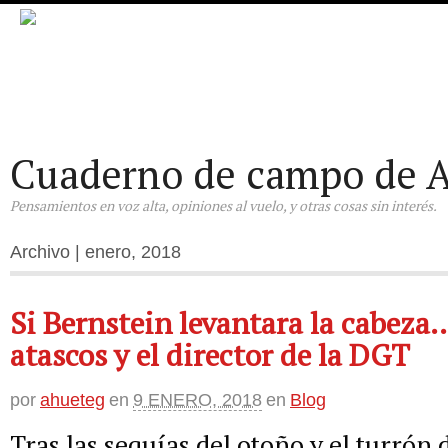
Cuaderno de campo de A
Pensamientos en voz alta, opiniones al vuelo, y otras cosas sin interés.
Archivo | enero, 2018
Si Bernstein levantara la cabeza
atascos y el director de la DGT
por
ahueteg
en
9 ENERO, 2018
en
Blog
Tras las sequías del otoño y el turrón 