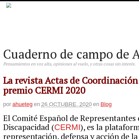
Cuaderno de campo de A
Pensamientos en voz alta, opiniones al vuelo, y otras cosas sin interés.
La revista Actas de Coordinación
premio CERMI 2020
por
ahueteg
en
26 OCTUBRE, 2020
en
Blog
El Comité Español de Representantes 
Discapacidad (
), es la platafor
CERMI
representación, defensa y acción de l