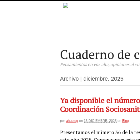
Cuaderno de c
Pensamientos en voz alta, opiniones al vuel
Archivo | diciembre, 2025
Ya disponible el número 
Coordinación Sociosanit
por
ahueteg
en
13 DICIEMBRE, 2025
en
Blog
Presentamos el número 36 de la rev
este año 2025. Comenzamos este nú