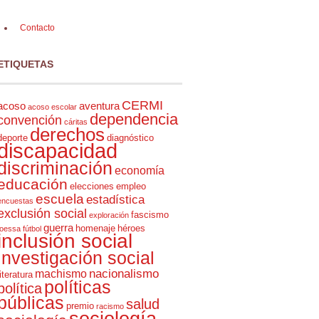
Contacto
ETIQUETAS
CERMI
acoso
aventura
acoso escolar
dependencia
convención
cáritas
derechos
deporte
diagnóstico
discapacidad
discriminación
economía
educación
elecciones
empleo
escuela
estadística
encuestas
exclusión social
fascismo
exploración
guerra
homenaje
héroes
foessa
fútbol
inclusión social
investigación social
nacionalismo
machismo
literatura
políticas
política
públicas
salud
premio
racismo
sociología