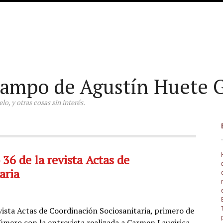
ampo de Agustín Huete G
o, y otras cosas sin interés.
36 de la revista Actas de
aria
ista Actas de Coordinación Sociosanitaria, primero de
mero con la entrevista realizada a Carmen Laucirica,