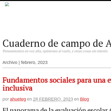
Cuaderno de campo de A
Pensamientos en voz alta, opiniones al vuelo, y otras cosas sin interés.
Archivo | febrero, 2023
Fundamentos sociales para una e
inclusiva
por
ahueteg
en
28 FEBRERO, 2023
en
Blog
El panorama de la evaluación escolar