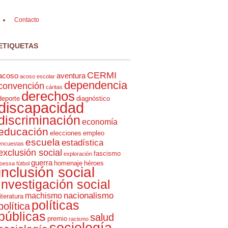
Contacto
ETIQUETAS
CERMI
acoso
aventura
acoso escolar
dependencia
convención
cáritas
derechos
deporte
diagnóstico
discapacidad
discriminación
economía
educación
elecciones
empleo
escuela
estadística
encuestas
exclusión social
fascismo
exploración
guerra
homenaje
héroes
foessa
fútbol
inclusión social
investigación social
nacionalismo
machismo
literatura
políticas
política
públicas
salud
premio
racismo
sociología