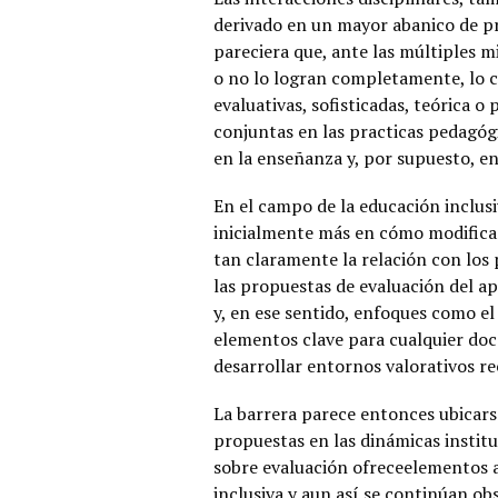
derivado en un mayor abanico de pr
pareciera que, ante las múltiples 
o no lo logran completamente, lo c
evaluativas, sofisticadas, teórica 
conjuntas en las practicas pedagógi
en la enseñanza y, por supuesto, en
En el campo de la educación inclusi
inicialmente más en cómo modificar
tan claramente la relación con los
las propuestas de evaluación del a
y, en ese sentido, enfoques como e
elementos clave para cualquier doc
desarrollar entornos valorativos re
La barrera parece entonces ubicarse
propuestas en las dinámicas instit
sobre evaluación ofreceelementos a
inclusiva,y aun así se continúan o