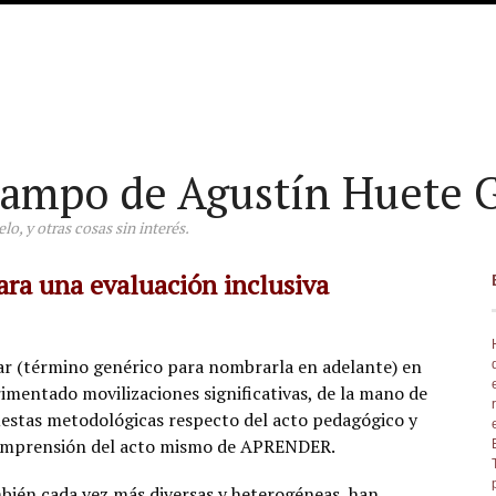
ampo de Agustín Huete G
o, y otras cosas sin interés.
ra una evaluación inclusiva
ar (término genérico para nombrarla en adelante) en
imentado movilizaciones significativas, de la mano de
uestas metodológicas respecto del acto pedagógico y
omprensión del acto mismo de APRENDER.
mbién cada vez más diversas y heterogéneas, han