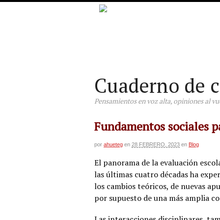
Cuaderno de c
Pensamientos en voz alta, opiniones al vuel
Fundamentos sociales pa
por
ahueteg
en
28 FEBRERO, 2023
en
Blog
El panorama de la evaluación escol
las últimas cuatro décadas ha exper
los cambios teóricos, de nuevas ap
por supuesto de una más amplia c
Las interacciones disciplinares, ta