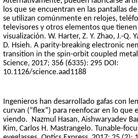
Alternativamente, pueden fabricarse arti
los que se encuentran en las pantallas de 
se utilizan comúnmente en relojes, teléfo
televisores y otros elementos que tienen
visualización. W. Harter, Z. Y. Zhao, J.-Q.
D. Hsieh. A parity-breaking electronic ne
transition in the spin-orbit coupled metal
Science, 2017; 356 (6335): 295 DOI:
10.1126/science.aad1188
Ingenieros han desarrollado gafas con len
curvan (“flex”) para reenfocar en lo que e
viendo. Nazmul Hasan, Aishwaryadev Ba
Kim, Carlos H. Mastrangelo. Tunable-focus
eyeglasses. Optics Express, 2017; 25 (2):