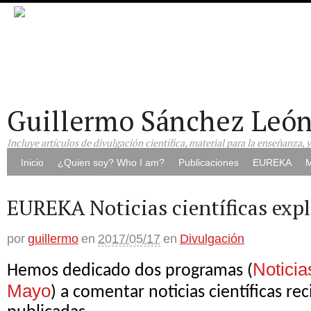
Guillermo Sánchez Leó
Incluye artículos de divulgación científica, material para la enseñanza, 
Inicio
¿Quien soy? Who I am?
Publicaciones
EUREKA
M
EUREKA Noticias científicas exp
por
guillermo
en
2017/05/17
en
Divulgación
Noticia
Hemos dedicado dos programas (
Mayo
) a comentar noticias científicas r