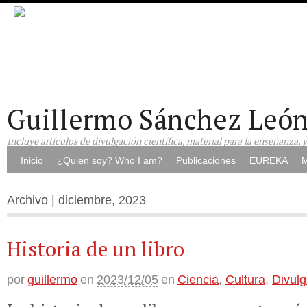
Guillermo Sánchez Leó
Incluye artículos de divulgación científica, material para la enseñanza, 
Inicio
¿Quien soy? Who I am?
Publicaciones
EUREKA
M
Archivo | diciembre, 2023
Historia de un libro
por
guillermo
en
2023/12/05
en
Ciencia
,
Cultura
,
Divulg