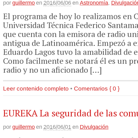
por
guillermo
en
2016/06/06
en
Astronomía
,
Divulgació
El programa de hoy lo realizamos en C
Universidad Técnica Federico Santama
que cuenta con la emisora de radio un
antigua de Latinoamérica. Empezó a e
Eduardo Lagos tuvo la amabilidad de 
Como facilmente se notará él es un pro
radio y no un aficionado […]
Leer contenido completo
•
Comentarios { 0 }
EUREKA La seguridad de las com
por
guillermo
en
2016/06/01
en
Divulgación