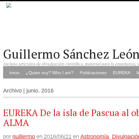
Guillermo Sánchez Leó
Incluye artículos de divulgación científica, material para la enseñanza, 
Inicio
¿Quien soy? Who I am?
Publicaciones
EUREKA
M
Archivo | junio, 2016
EUREKA De la isla de Pascua al o
ALMA
por
guillermo
en
2016/06/21
en
Astronomía
,
Divulgació