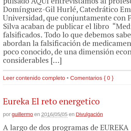
pulsado AQUÍ entrevistamos al profes
Domínguez-Gil Hurlé, Catedrático Emé
Universidad, que conjuntamente con P
Silva acaban de publicar el libro “Me
falsificados. Todo lo que debemos sabe
abordan la falsificación de medicamen
poco conocido, de una dimensión eco
considerables […]
Leer contenido completo
•
Comentarios { 0 }
Eureka El reto energetico
por
guillermo
en
2016/05/05
en
Divulgación
A largo de dos programas de EUREKA