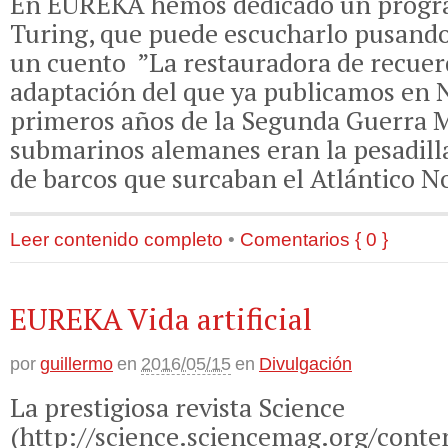
En EUREKA hemos dedicado un progr
Turing, que puede escucharlo pusand
un cuento ”La restauradora de recuer
adaptación del que ya publicamos en
primeros años de la Segunda Guerra M
submarinos alemanes eran la pesadill
de barcos que surcaban el Atlántico N
Leer contenido completo
•
Comentarios { 0 }
EUREKA Vida artificial
por
guillermo
en
2016/05/15
en
Divulgación
La prestigiosa revista Science
(http://science.sciencemag.org/cont