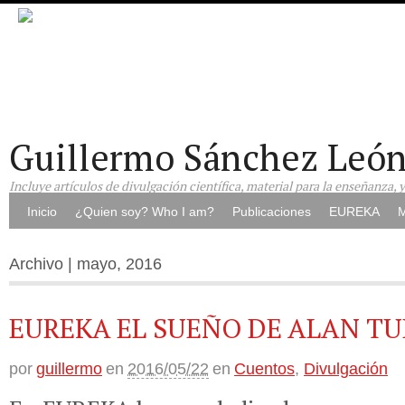
Guillermo Sánchez Leó
Incluye artículos de divulgación científica, material para la enseñanza, 
Inicio
¿Quien soy? Who I am?
Publicaciones
EUREKA
M
Archivo | mayo, 2016
EUREKA EL SUEÑO DE ALAN T
por
guillermo
en
2016/05/22
en
Cuentos
,
Divulgación