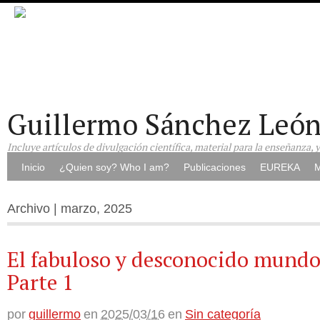
Guillermo Sánchez Leó
Incluye artículos de divulgación científica, material para la enseñanza, 
Inicio
¿Quien soy? Who I am?
Publicaciones
EUREKA
M
Archivo | marzo, 2025
El fabuloso y desconocido mundo 
Parte 1
por
guillermo
en
2025/03/16
en
Sin categoría