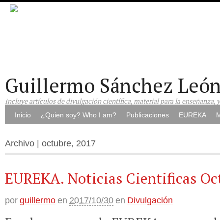
Guillermo Sánchez Leó
Incluye artículos de divulgación científica, material para la enseñanza, 
Inicio
¿Quien soy? Who I am?
Publicaciones
EUREKA
M
Archivo | octubre, 2017
EUREKA. Noticias Cientificas Oc
por
guillermo
en
2017/10/30
en
Divulgación