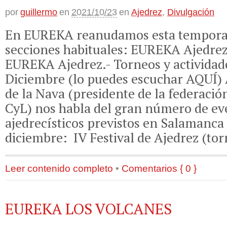
por
guillermo
en
2021/10/23
en
Ajedrez
,
Divulgación
En EUREKA reanudamos esta temporad
secciones habituales: EUREKA Ajedre
EUREKA Ajedrez.- Torneos y actividade
Diciembre (lo puedes escuchar AQUÍ
de la Nava (presidente de la federació
CyL) nos habla del gran número de ev
ajedrecísticos previstos en Salamanca
diciembre: IV Festival de Ajedrez (to
Leer contenido completo
•
Comentarios { 0 }
EUREKA LOS VOLCANES