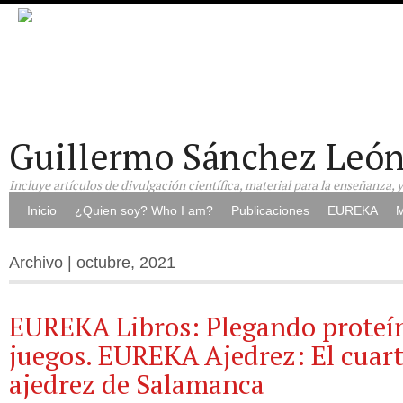
Guillermo Sánchez Leó
Incluye artículos de divulgación científica, material para la enseñanza, 
Inicio
¿Quien soy? Who I am?
Publicaciones
EUREKA
M
Archivo | octubre, 2021
EUREKA Libros: Plegando proteín
juegos. EUREKA Ajedrez: El cuarto
ajedrez de Salamanca