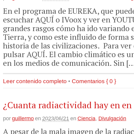
En el programa de EUREKA, que pued
escuchar AQUÍ o IVoox y ver en YOUT
grandes rasgos cómo ha ido variando e
Tierra, y como este influido de forma s
historia de las civilizaciones. Para v
pulsar AQUÍ. El cambio climático es u
en los medios de comunicación. Sin [
Leer contenido completo
•
Comentarios { 0 }
¿Cuanta radiactividad hay en en
por
guillermo
en
2023/06/21
en
Ciencia
,
Divulgación
A pesar de la mala imagen de la radiact