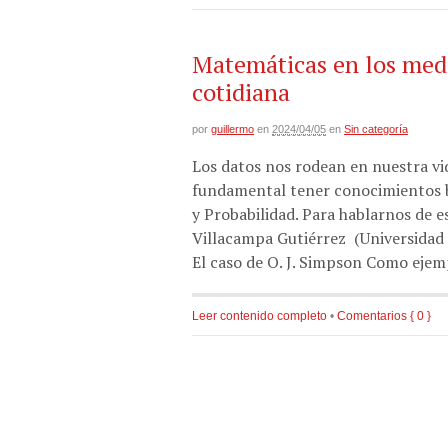
Matemáticas en los medi
cotidiana
por
guillermo
en
2024/04/05
en
Sin categoría
Los datos nos rodean en nuestra vid
fundamental tener conocimientos b
y Probabilidad. Para hablarnos de e
Villacampa Gutiérrez (Universidad 
El caso de O. J. Simpson Como ejem
Leer contenido completo
•
Comentarios { 0 }