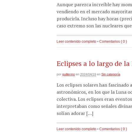
Aunque parezca increíble hay moment
vendiendo en el mercado mayoritari
producirla. Incluso hay horas (prec
caso extremo son las nucleares qu
Leer contenido completo
•
Comentarios { 0 }
Eclipses a lo largo de la
por
guillermo
en
2024/04/19
en
Sin categoría
Los eclipses solares han fascinado a
astronómicos, en los que la Luna oc
colectiva. Los eclipses eran evento
interpretaban como señales divinas
solían adorar […]
Leer contenido completo
•
Comentarios { 0 }