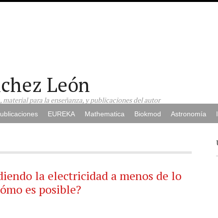
nchez León
a, material para la enseñanza, y publicaciones del autor
ublicaciones
EUREKA
Mathematica
Biokmod
Astronomía
diendo la electricidad a menos de lo
cómo es posible?