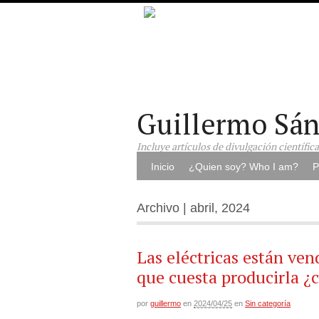
Guillermo Sá
Incluye artículos de divulgación científic
Inicio
¿Quien soy? Who I am?
P
Archivo | abril, 2024
Las eléctricas están ven
que cuesta producirla ¿
por
guillermo
en
2024/04/25
en
Sin categoría