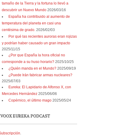
tamaño de la Tierra y la fortuna lo llevó a
descubrir un Nuevo Mundo
2026/03/16
España ha contribuido al aumento de
temperatura del planeta en casi una
centésima de grado.
2026/02/03
Por qué las recientes auroras eran rojizas
y podrían haber causado un gran impacto
2025/11/15
¿Por que España la hora oficial no
corresponde a su huso horario?
2025/10/25
¿Quién manda en el Mundo?
2025/09/19
¿Puede Irán fabricar armas nucleares?
2025/07/03
Eureka: El Lapidario de Alfonso X, con
Mercedes Hernández
2025/06/06
Copérnico, el último mago
2025/05/24
IVOOX EUREKA PODCAST
Subscripción
.