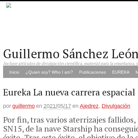
Guillermo Sánchez Leó
Incluye artículos de divulgación científica, material para la enseñanza, 
Inicio
¿Quien soy? Who I am?
Publicaciones
EUREKA
M
Eureka La nueva carrera espacial
por
guillermo
en
2021/05/17
en
Ajedrez
,
Divulgación
Por fin, tras varios aterrizajes fallidos
SN15, de la nave Starship ha consegui
éxito. Tras este éxito, el objetivo de l