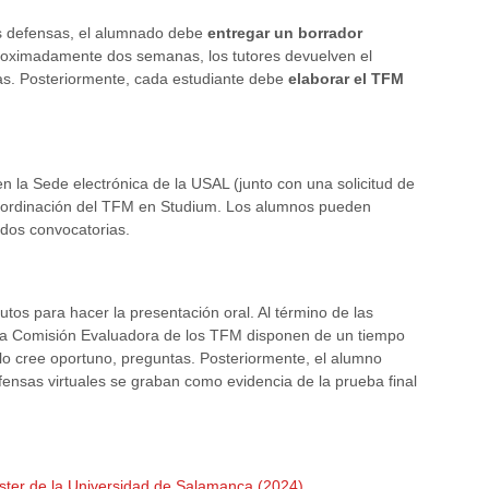
s defensas, el alumnado debe
entregar un borrador
roximadamente dos semanas, los tutores devuelven el
as. Posteriormente, cada estudiante debe
elaborar el TFM
 la Sede electrónica de la USAL (junto con una solicitud de
coordinación del TFM en Studium. Los alumnos pueden
dos convocatorias.
os para hacer la presentación oral. Al término de las
 la Comisión Evaluadora de los TFM disponen de un tiempo
i lo cree oportuno, preguntas. Posteriormente, el alumno
fensas virtuales se graban como evidencia de la prueba final
ster de la Universidad de Salamanca (2024)