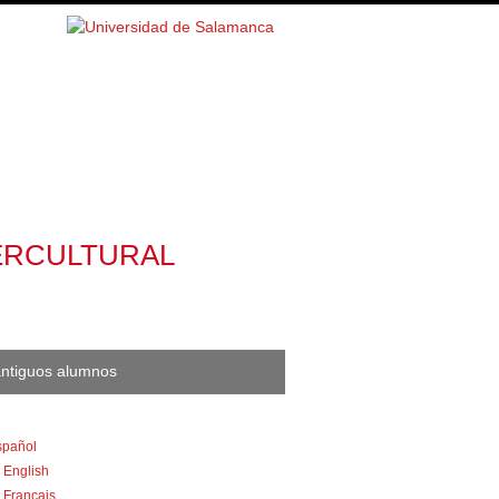
TERCULTURAL
antiguos alumnos
spañol
English
Français