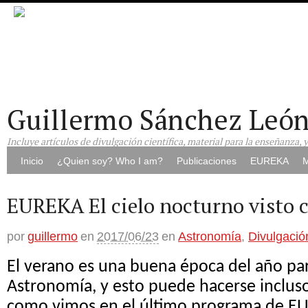
Guillermo Sánchez Leó
Incluye artículos de divulgación científica, material para la enseñanza, 
Inicio
¿Quien soy? Who I am?
Publicaciones
EUREKA
M
EUREKA El cielo nocturno visto 
por
guillermo
en
2017/06/23
en
Astronomía
,
Divulgació
El verano es una buena época del año para
Astronomía, y esto puede hacerse incluso 
como vimos en el último programa de EU