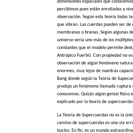
dimensiones espaciales que conocemos 
percibimos pues están enrolladas a ni
observación. Según esta teoría todas l
que vibran. Las cuerdas pueden ser de do
membranas o branas. Según algunas de 
universo seria uno más de los múltiples
constantes que el modelo permite deduc
Antrópico Fuerte). Con propiedad no es
observación de algún fenómeno natural
enormes, muy lejos de nuestras capacida
Bang donde según la Teoría de Supecuer
produjo un fenómeno llamado ruptura d
conocemos. Quizás algún genial físico
explicado por la teoría de supercuerdas
La Teoría de Supercuerdas no es la única
camino de supercuerdas es una vía erró
bucles. En fin, es un mundo extraordin