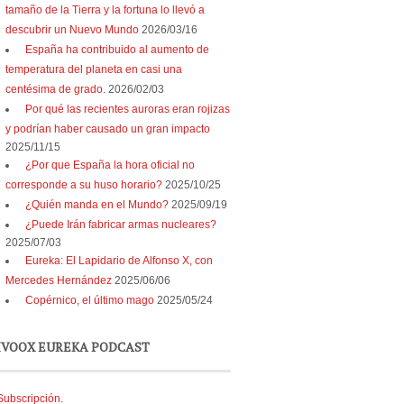
tamaño de la Tierra y la fortuna lo llevó a
descubrir un Nuevo Mundo
2026/03/16
España ha contribuido al aumento de
temperatura del planeta en casi una
centésima de grado.
2026/02/03
Por qué las recientes auroras eran rojizas
y podrían haber causado un gran impacto
2025/11/15
¿Por que España la hora oficial no
corresponde a su huso horario?
2025/10/25
¿Quién manda en el Mundo?
2025/09/19
¿Puede Irán fabricar armas nucleares?
2025/07/03
Eureka: El Lapidario de Alfonso X, con
Mercedes Hernández
2025/06/06
Copérnico, el último mago
2025/05/24
IVOOX EUREKA PODCAST
Subscripción
.