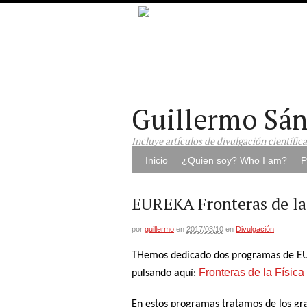
Guillermo Sá
Incluye artículos de divulgación científic
Inicio
¿Quien soy? Who I am?
P
EUREKA Fronteras de la 
por
guillermo
en
2017/03/10
en
Divulgación
THemos dedicado dos programas de EURE
Fronteras de la Física
pulsando aquí:
En estos programas tratamos de los gran