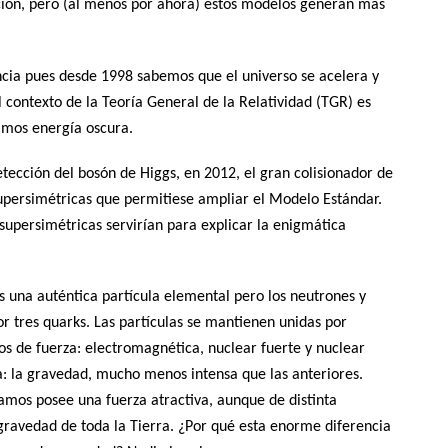
ación, pero (al menos por ahora) estos modelos generan más
ncia pues desde 1998 sabemos que el universo se acelera y
 contexto de la Teoría General de la Relatividad (TGR) es
amos energía oscura.
etección del bosón de Higgs, en 2012, el gran colisionador de
upersimétricas que permitiese ampliar el Modelo Estándar.
supersimétricas servirían para explicar la enigmática
s una auténtica partícula elemental pero los neutrones y
r tres quarks. Las partículas se mantienen unidas por
pos de fuerza: electromagnética, nuclear fuerte y nuclear
za: la gravedad, mucho menos intensa que las anteriores.
amos posee una fuerza atractiva, aunque de distinta
 gravedad de toda la Tierra. ¿Por qué esta enorme diferencia