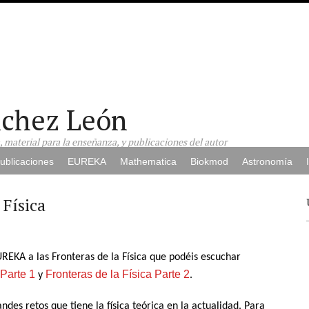
nchez León
a, material para la enseñanza, y publicaciones del autor
ublicaciones
EUREKA
Mathematica
Biokmod
Astronomía
Física
KA a las Fronteras de la Física que podéis escuchar
 Parte 1
Fronteras de la Física Parte 2
y
.
des retos que tiene la física teórica en la actualidad. Para