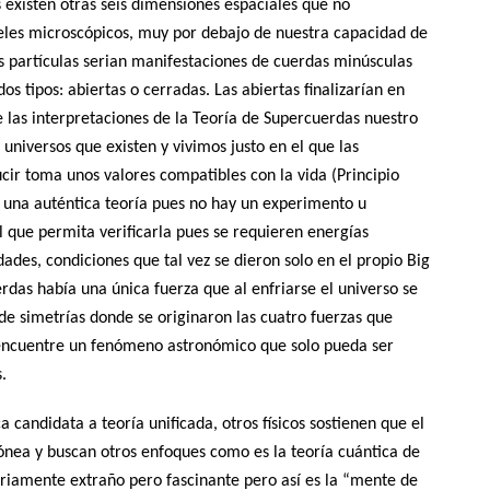
existen otras seis dimensiones espaciales que no
veles microscópicos, muy por debajo de nuestra capacidad de
as partículas serian manifestaciones de cuerdas minúsculas
s tipos: abiertas o cerradas. Las abiertas finalizarían en
las interpretaciones de la Teoría de Supercuerdas nuestro
 universos que existen y vivimos justo en el que las
ir toma unos valores compatibles con la vida (Principio
 una auténtica teoría pues no hay un experimento u
 que permita verificarla pues se requieren energías
des, condiciones que tal vez se dieron solo en el propio Big
das había una única fuerza que al enfriarse el universo se
e simetrías donde se originaron las cuatro fuerzas que
 encuentre un fenómeno astronómico que solo pueda ser
.
 candidata a teoría unificada, otros físicos sostienen que el
nea y buscan otros enfoques como es la teoría cuántica de
ariamente extraño pero fascinante pero así es la “mente de