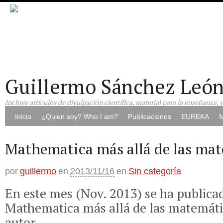
Guillermo Sánchez Leó
Incluye artículos de divulgación científica, material para la enseñanza, 
Inicio
¿Quien soy? Who I am?
Publicaciones
EUREKA
M
Mathematica más allá de las ma
por
guillermo
en
2013/11/16
en
Sin categoría
En este mes (Nov. 2013) se ha publicad
Mathematica más allá de las matemáti
autor.