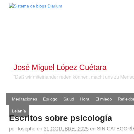
José Miguel López Cuétara
“Daß wir miteinander reden können, macht uns zu Mensc
Meditaciones
Epílogo
Salud
Hora
El miedo
Reflexio
Lejanía
Escritos sobre psicología
por
Iosepho
en
31 OCTUBRE, 2025
en
SIN CATEGORÍ