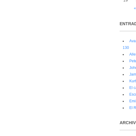
29
«
ENTRAD
Ava
130
Alle
Pet
John
Jam
Kur
El 
Escr
Emi
El R
ARCHI