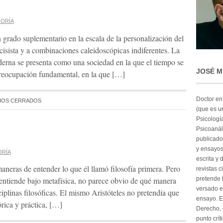
GORÍA
rado suplementario en la escala de la personalización del
rcisista y a combinaciones caleidoscópicas indiferentes. La
erna se presenta como una sociedad en la que el tiempo se
JOSÉ M
reocupación fundamental, en la que […]
Doctor en
IOS CERRADOS
(que es u
Psicologí
Psicoanál
publicado
y ensayos
ORÍA
escrita y 
maneras de entender lo que él llamó filosofía primera. Pero
revistas c
pretende 
e entiende bajo metafísica, no parece obvio de qué manera
versado e
sciplinas filosóficas. El mismo Aristóteles no pretendía que
ensayo. E
eórica y práctica, […]
Derecho, d
punto crít