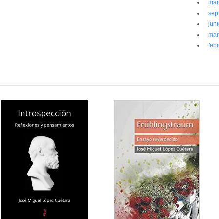
mar
sep
jun
mar
feb