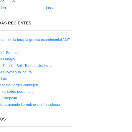
30
31
 feb
jun »
AS RECIENTES
nces en la terapia génica experimental AMT-
n J. Frances
er Fonagy
 Elderkin Bell, Terapia sistémica
es Joyce y la locura
t Lewin
caso de Sergei Pankejeff
itos sobre psicología
l Kraepelin
enacimiento florentino y la Psicología
VOS