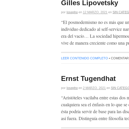
Gilles Lipovetsky
por
Iosepho
en
12 MARZO, 2021
en
SIN CATE
“El posmodernismo no es más que un g
individuo dedicado al self-service na
era del vacío… La sociedad hipermod
vive de manera creciente como una p
LEER CONTENIDO COMPLETO
•
COMENTAR
Ernst Tugendhat
por
Iosepho
en
2 MARZO, 2021
en
SIN CATEG
“Aristóteles vacilaba entre estas dos 
cualquiera sea el énfasis en lo que s
ésta podría servir de base para las di
así fuera. Distinguía entre filosofía t