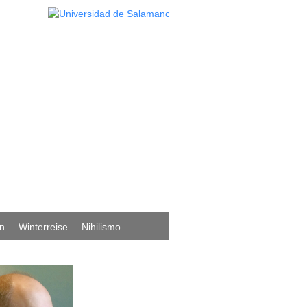
ón
Winterreise
Nihilismo