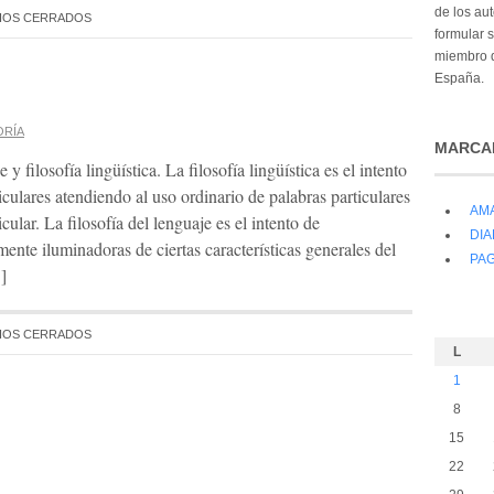
de los au
IOS CERRADOS
formular 
miembro d
España.
ORÍA
MARCA
 y filosofía lingüística. La filosofía lingüística es el intento
iculares atendiendo al uso ordinario de palabras particulares
AM
ular. La filosofía del lenguaje es el intento de
DIA
ente iluminadoras de ciertas características generales del
PA
]
IOS CERRADOS
L
1
8
15
22