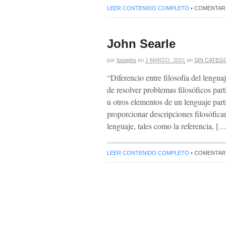
LEER CONTENIDO COMPLETO
•
COMENTAR
John Searle
por
Iosepho
en
1 MARZO, 2021
en
SIN CATEG
“Diferencio entre filosofía del lenguaje
de resolver problemas filosóficos part
u otros elementos de un lenguaje partic
proporcionar descripciones filosóficam
lenguaje, tales como la referencia, […
LEER CONTENIDO COMPLETO
•
COMENTAR