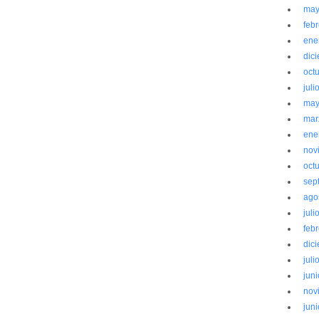
may
feb
ene
dic
oct
juli
may
mar
ene
nov
oct
sep
ago
juli
feb
dic
juli
jun
nov
jun