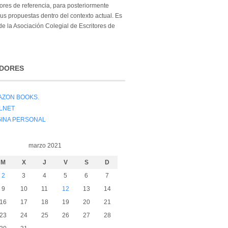
tores de referencia, para posteriormente
sus propuestas dentro del contexto actual. Es
e la Asociación Colegial de Escritores de
DORES
AZON BOOKS.
LNET
GINA PERSONAL
marzo 2021
M
X
J
V
S
D
2
3
4
5
6
7
9
10
11
12
13
14
16
17
18
19
20
21
23
24
25
26
27
28