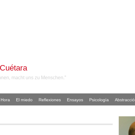
 Cuétara
nnen, macht uns zu Menschen.”
Hora
El miedo
Reflexiones
Ensayos
Psicología
Abstracci