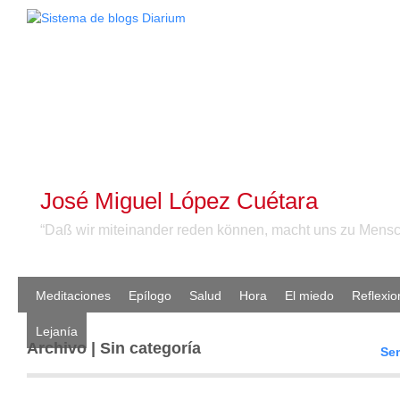
José Miguel López Cuétara
“Daß wir miteinander reden können, macht uns zu Mensc
Meditaciones
Epílogo
Salud
Hora
El miedo
Reflexio
Lejanía
Archivo | Sin categoría
Sem