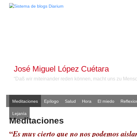
José Miguel López Cuétara
“Daß wir miteinander reden können, macht uns zu Mensc
Meditaciones
Epílogo
Salud
Hora
El miedo
Reflexio
Lejanía
Meditaciones
“
Es muy cierto que no nos podemos aislar 