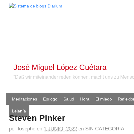
José Miguel López Cuétara
“Daß wir miteinander reden können, macht uns zu Mensc
Meditaciones
Epílogo
Salud
Hora
El miedo
Reflexio
Lejanía
Steven Pinker
por
Iosepho
en
1 JUNIO, 2022
en
SIN CATEGORÍA