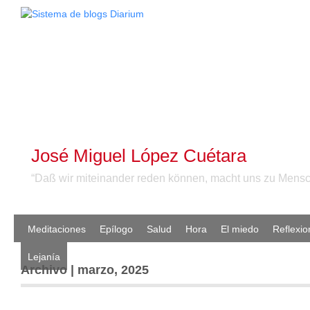
José Miguel López Cuétara
“Daß wir miteinander reden können, macht uns zu Mensc
Meditaciones
Epílogo
Salud
Hora
El miedo
Reflexio
Lejanía
Archivo | marzo, 2025