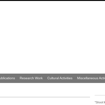
ublications
Research Work
Cultural Activities
Miscellaneous Activ
"Shoot f