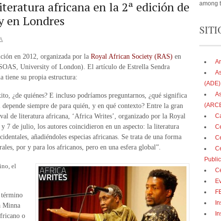
eratura africana en la 2ª edición de
among t
ty en Londres
SITI
A
ición en 2012, organizada por la
Royal African Society (RAS)
en
Ar
SOAS, University of London). El artículo de Estrella Sendra
As
a tiene su propia estructura:
(ADE)
As
éxito, ¿de quiénes? E incluso podríamos preguntarnos, ¿qué significa
(ARC
i depende siempre de para quién, y en qué contexto? Entre la gran
Ca
ival de literatura africana, ‘Africa Writes’, organizado por la Royal
y 7 de julio, los autores coincidieron en un aspecto: la literatura
Ce
occidentales, añadiéndoles especias africanas. Se trata de una forma
Ce
rales, por y para los africanos, pero en una esfera global”.
Ce
Publi
ino, el
Ce
E
F
n término
In
ra Minna
In
fricano o