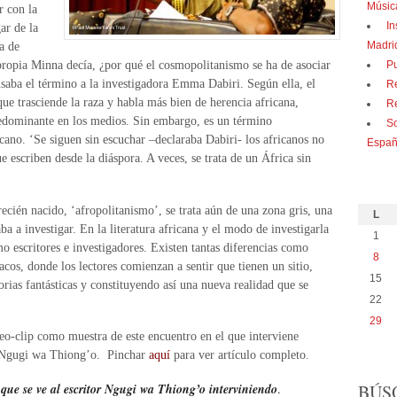
Músic
r con la
In
ar de la
Madri
a de
ropia Minna decía, ¿por qué el cosmopolitanismo se ha de asociar
P
saba el término a la investigadora Emma Dabiri. Según ella, el
R
e trasciende la raza y habla más bien de herencia africana,
Re
redominante en los medios. Sin embargo, es un término
So
icano. ‘Se siguen sin escuchar –declaraba Dabiri- los africanos no
Españ
ue escriben desde la diáspora. A veces, se trata de un África sin
recién nacido, ‘afropolitanismo’, se trata aún de una zona gris, una
L
ba a investigar. En la literatura africana y el modo de investigarla
1
 escritores e investigadores. Existen tantas diferencias como
8
acos, donde los lectores comienzan a sentir que tienen un sitio,
15
torias fantásticas y constituyendo así una nueva realidad que se
22
29
eo-clip como muestra de este encuentro en el que interviene
o Ngugi wa Thiong’o. Pinchar
aquí
para ver artículo completo.
BÚS
que se ve al escritor Ngugi wa Thiong’o interviniendo
.