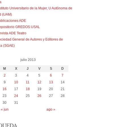
a
stituto Universitario de la Mujer, U Autónoma de
d (UAM)
ublicaciones ADE
epositorio GREDOS USAL
vista ADE Teatro
ciedad General de Autores y Editores de
a (SGAE)
julio 2013
M
X
J
V
S
D
2
3
4
5
6
7
9
10
11
12
13
14
16
17
18
19
20
21
23
24
25
26
27
28
30
31
« jun
ago »
QUEDA