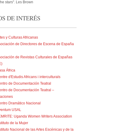
he stars". Les Brown
OS DE INTERÉS
tes y Culturas Africanas
ociación de Directores de Escena de España
ociación de Revistas Culturales de Españas
E)
sa África
ntre d'Estudis Africans i interculturals
ntro de Documentación Teatral
ntro de Documentación Teatral –
caciones
ntro Dramático Nacional
ventum USAL
EMRITE: Uganda Women Writers Association
stituto de la Mujer
stituto Nacional de las Artes Escénicas y de la