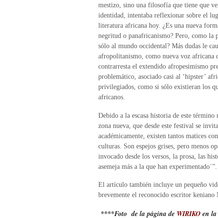
mestizo, sino una filosofía que tiene que ve
identidad, intentaba reflexionar sobre el lug
literatura africana hoy. ¿Es una nueva form
negritud o panafricanismo? Pero, como la p
sólo al mundo occidental? Más dudas le cau
afropolitanismo, como nueva voz africana qu
contrarresta el extendido afropesimismo p
problemático, asociado casi al ‘hipster’ afr
privilegiados, como si sólo existieran los q
africanos.
Debido a la escasa historia de este término 
zona nueva, que desde este festival se invita
académicamente, existen tantos matices como
culturas. Son espejos grises, pero menos op
invocado desde los versos, la prosa, las his
asemeja más a la que han experimentado`”.
El artículo también incluye un pequeño vid
brevemente el reconocido escritor kenian
****
Foto de la página de
WIRIKO
en la 