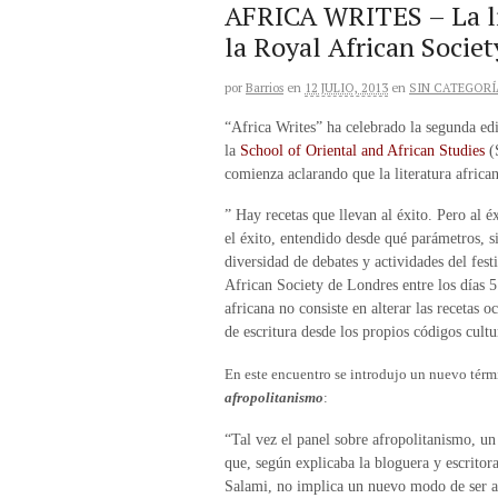
AFRICA WRITES – La lit
la Royal African Socie
por
Barrios
en
12 JULIO, 2013
en
SIN CATEGORÍ
“Africa Writes” ha celebrado la segunda ed
la
School of Oriental and African Studies
(
comienza aclarando que la literatura african
” Hay recetas que llevan al éxito. Pero al 
el éxito, entendido desde qué parámetros, s
diversidad de debates y actividades del fest
African Society de Londres entre los días 5 
africana no consiste en alterar las recetas 
de escritura desde los propios códigos cultu
En este encuentro se introdujo un nuevo térm
afropolitanismo
:
“Tal vez el panel sobre afropolitanismo, u
que, según explicaba la bloguera y escrito
Salami, no implica un nuevo modo de ser a