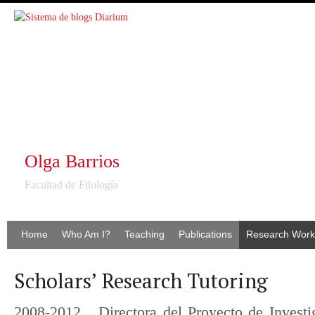
Olga Barrios
Facultad de Filología
Home
Who Am I?
Teaching
Publications
Research Work
Scholars’ Research Tutoring
2008-2012 Directora del Proyecto de Investi