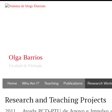
Olga Barrios
Facultad de Filología
Home
Who Am I?
Teaching
Publications
Research Work
Research and Teaching Projects
2011 Ayuda PCD-PTU de Apoyo e Impulso a la