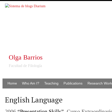
Olga Barrios
Facultad de Filología
Home
Who Am I?
Teaching
Publications
Research Work
English Language
2006
“Presentation Skills”,
Curso Extraordinari