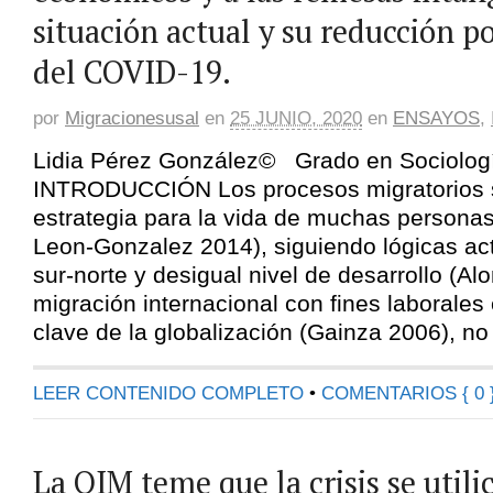
situación actual y su reducción p
del COVID-19.
por
Migracionesusal
en
25 JUNIO, 2020
en
ENSAYOS
,
Lidia Pérez González© Grado en Sociologí
INTRODUCCIÓN Los procesos migratorios 
estrategia para la vida de muchas persona
Leon-Gonzalez 2014), siguiendo lógicas act
sur-norte y desigual nivel de desarrollo (Al
migración internacional con fines laborale
clave de la globalización (Gainza 2006), n
LEER CONTENIDO COMPLETO
•
COMENTARIOS { 0 
La OIM teme que la crisis se util