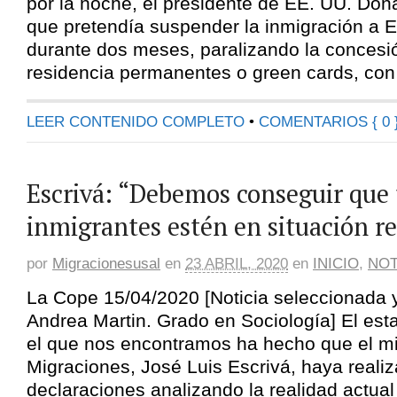
por la noche, el presidente de EE. UU. Do
que pretendía suspender la inmigración a 
durante dos meses, paralizando la concesi
residencia permanentes o green cards, con 
LEER CONTENIDO COMPLETO
•
COMENTARIOS { 0 
Escrivá: “Debemos conseguir que
inmigrantes estén en situación r
por
Migracionesusal
en
23 ABRIL, 2020
en
INICIO
,
NOT
La Cope 15/04/2020 [Noticia seleccionada
Andrea Martin. Grado en Sociología] El est
el que nos encontramos ha hecho que el mi
Migraciones, José Luis Escrivá, haya reali
declaraciones analizando la realidad actual