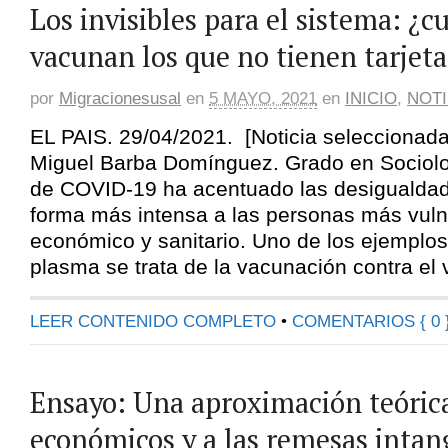
Los invisibles para el sistema: ¿c
vacunan los que no tienen tarjeta
por
Migracionesusal
en
5 MAYO, 2021
en
INICIO
,
NOTI
EL PAIS. 29/04/2021. [Noticia seleccionad
Miguel Barba Domínguez. Grado en Sociol
de COVID-19 ha acentuado las desigualda
forma más intensa a las personas más vulne
económico y sanitario. Uno de los ejemplos
plasma se trata de la vacunación contra el v
LEER CONTENIDO COMPLETO
•
COMENTARIOS { 0 
Ensayo: Una aproximación teórica
económicos y a las remesas intang