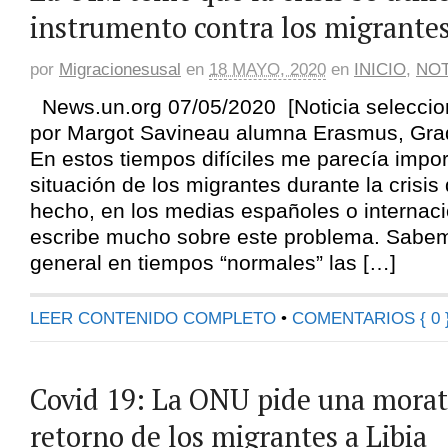
instrumento contra los migrante
por
Migracionesusal
en
18 MAYO, 2020
en
INICIO
,
NOT
News.un.org 07/05/2020 [Noticia selecci
por Margot Savineau alumna Erasmus, Grad
En estos tiempos difíciles me parecía import
situación de los migrantes durante la crisis
hecho, en los medias españoles o internac
escribe mucho sobre este problema. Sabe
general en tiempos “normales” las […]
LEER CONTENIDO COMPLETO
•
COMENTARIOS { 0 
Covid 19: La ONU pide una morato
retorno de los migrantes a Libia