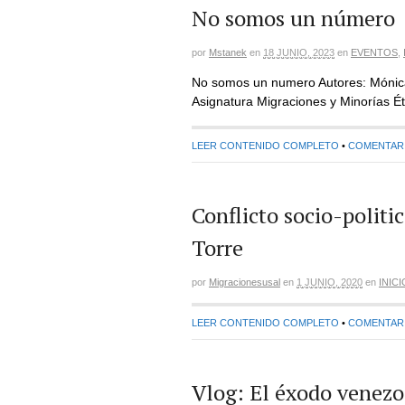
No somos un número
por
Mstanek
en
18 JUNIO, 2023
en
EVENTOS
,
No somos un numero Autores: Mónica 
Asignatura Migraciones y Minorías É
LEER CONTENIDO COMPLETO
•
COMENTARIO
Conflicto socio-politi
Torre
por
Migracionesusal
en
1 JUNIO, 2020
en
INICI
LEER CONTENIDO COMPLETO
•
COMENTARIO
Vlog: El éxodo venezo