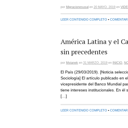
por
Migracionesusal
en
20 MAYO, 2019
en
VID
LEER CONTENIDO COMPLETO
•
COMENTARIO
América Latina y el Ca
sin precedentes
por
Mstanek
en
31 MARZO, 2019
en
INICIO
,
NO
El País (29/03/2019). [Noticia sele
Sociología] El artículo publicado en e
vicepresidente del Banco Mundial par
tiene intereses institucionales. En él
[…]
LEER CONTENIDO COMPLETO
•
COMENTARIO