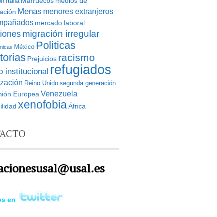
Marruecos
medios de
ón
Italia
Menas
menores extranjeros
ación
mpañados
mercado laboral
iones
migración irregular
Politicas
México
tnicas
torias
racismo
Prejuicios
refugiados
 institucional
ización
Reino Unido
segunda generación
Venezuela
nión Europea
xenofobia
ilidad
África
ACTO
acionesusal@usal.es
os en