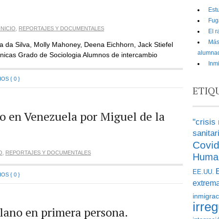
Estu
Fug
INICIO
,
REPORTAJES Y DOCUMENTALES
El 
Más 
da Silva, Molly Mahoney, Deena Eichhorn, Jack Stiefel
alumnad
tnicas Grado de Sociologia Alumnos de intercambio
Inm
S { 0 }
ETIQ
co en Venezuela por Miguel de la
"crisis
sanitar
Covi
O
,
REPORTAJES Y DOCUMENTALES
Huma
EE.UU.
S { 0 }
extrem
inmigrac
irreg
lano en primera persona.