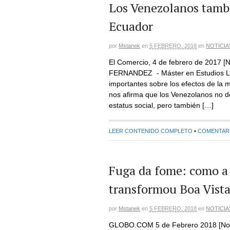
Los Venezolanos tamb
Ecuador
por
Mstanek
en
5 FEBRERO, 2018
en
NOTICIA
El Comercio, 4 de febrero de 2017 [
FERNANDEZ - Máster en Estudios Lat
importantes sobre los efectos de la 
nos afirma que los Venezolanos no de
estatus social, pero también […]
LEER CONTENIDO COMPLETO
•
COMENTARIO
Fuga da fome: como a
transformou Boa Vist
por
Mstanek
en
5 FEBRERO, 2018
en
NOTICIA
GLOBO.COM 5 de Febrero 2018 [Not