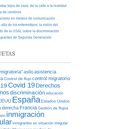
diar lejos de casa: de la calle a la realidad
a de cerebros
racismo en medios de comunicación
allá de los estereotipos: la visión del
o de la USAL sobre la discriminación
igrantes de Segunda Generación
UETAS
 migratoria"
asistencia
asilo
ia
control migratorio
Control de flujo
Covid 19
d19
Derechos
nos
discriminación
educación
España
EEUU
Estados Unidos
Francia
a derecha
Gestión de flujos
inmigración
ión
ular
inmigrantes en situación irregular