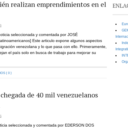
ién realizan emprendimientos en el
ENLA
Eur
S
GEM
Noticia seleccionada y comentada por JOSÉ
Interna
inoamericanos] Este articulo expone algunos aspectos
Ind
migración venezolana y lo que pasa con ello. Primeramente,
Integrat
jan el país solo en busca de trabajo para mejorar su
INT
Org
S { 0 }
 chegada de 40 mil venezuelanos
a
S
icia seleccionada y comentada por EDERSON DOS