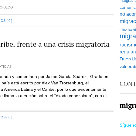
integraci
comunic
EO-BLOG
no aco
migrac
S { 0 }
minorías é
migra
ribe, frente a una crisis migratoria
racismo
regular
U
Trump
vulnerab
TICIAS
ccionada y comentada por Jaime García Suárez; Grado en
CONT
l país está escrito por Alex Van Trotsenburg, el
a América Latina y el Caribe, por lo que evidentemente
 se llama la atención sobre el “éxodo venezolano”, con el
migr
S { 0 }
Síguen