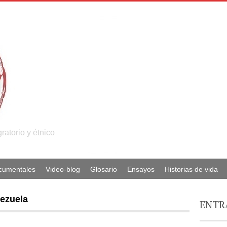
atorio y étnico
ocumentales
Video-blog
Glosario
Ensayos
Historias de vida
nezuela
ENTR