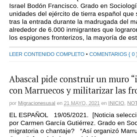
Israel Bodón Francisco. Grado en Sociologí
unidades del ejército de tierra español qu
tras la entrada durante la madrugada del m
alrededor de 6.000 inmigrantes que lograro
los espigones fronterizos, la mayoría de es
LEER CONTENIDO COMPLETO
•
COMENTARIOS { 0 
Abascal pide construir un muro “
con Marruecos y militarizar las fr
por
Migracionesusal
en
21 MAYO, 2021
en
INICIO
,
NOT
EL ESPAÑOL 19/05/2021. [Noticia selecc
por Carmen García Gutiérrez. Grado en Soci
migratoria o chantaje? “Así organizó Marru