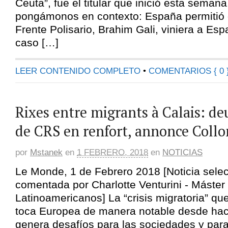
Ceuta”, fue el titular que inició esta seman
pongámonos en contexto: España permitió q
Frente Polisario, Brahim Gali, viniera a Esp
caso […]
LEER CONTENIDO COMPLETO
•
COMENTARIOS { 0 
Rixes entre migrants à Calais: d
de CRS en renfort, annonce Coll
por
Mstanek
en
1 FEBRERO, 2018
en
NOTICIAS
Le Monde, 1 de Febrero 2018 [Noticia sele
comentada por Charlotte Venturini - Máster
Latinoamericanos] La “crisis migratoria” que
toca Europea de manera notable desde ha
genera desafíos para las sociedades y para