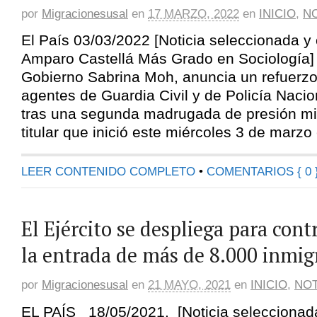
por
Migracionesusal
en
17 MARZO, 2022
en
INICIO
,
NO
El País 03/03/2022 [Noticia seleccionada 
Amparo Castellá Más Grado en Sociología] 
Gobierno Sabrina Moh, anuncia un refuerzo
agentes de Guardia Civil y de Policía Nacion
tras una segunda madrugada de presión migr
titular que inició este miércoles 3 de marzo
LEER CONTENIDO COMPLETO
•
COMENTARIOS { 0 
El Ejército se despliega para cont
la entrada de más de 8.000 inmig
por
Migracionesusal
en
21 MAYO, 2021
en
INICIO
,
NOT
EL PAÍS 18/05/2021. [Noticia seleccionad