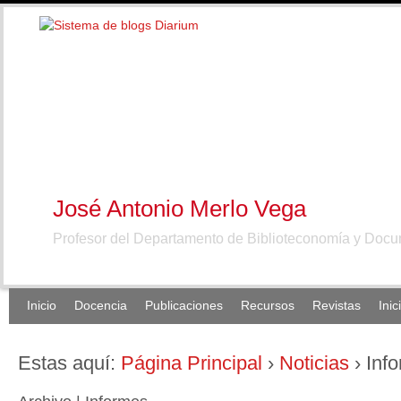
José Antonio Merlo Vega
Profesor del Departamento de Biblioteconomía y Doc
Inicio
Docencia
Publicaciones
Recursos
Revistas
Inic
Estas aquí:
Página Principal
›
Noticias
›
Inf