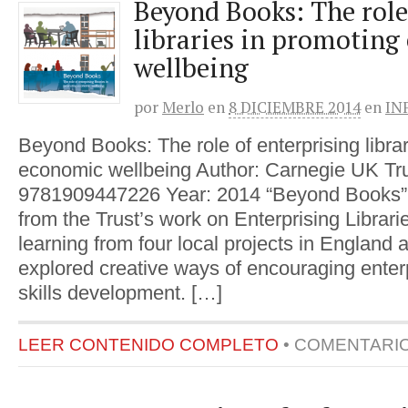
Beyond Books: The role
libraries in promoting
wellbeing
por
Merlo
en
8 DICIEMBRE 2014
en
IN
Beyond Books: The role of enterprising libra
economic wellbeing Author: Carnegie UK Tr
9781909447226 Year: 2014 “Beyond Books” is
from the Trust’s work on Enterprising Librari
learning from four local projects in England 
explored creative ways of encouraging enterp
skills development. […]
LEER CONTENIDO COMPLETO
•
COMENTARI