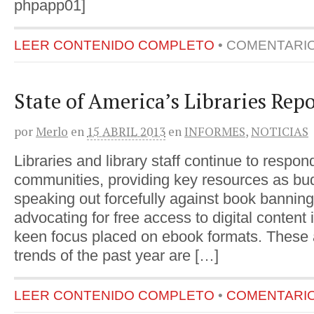
phpapp01]
LEER CONTENIDO COMPLETO
•
COMENTARI
State of America’s Libraries Rep
por
Merlo
en
15 ABRIL 2013
en
INFORMES
,
NOTICIAS
Libraries and library staff continue to respon
communities, providing key resources as bu
speaking out forcefully against book bannin
advocating for free access to digital content i
keen focus placed on ebook formats. These a
trends of the past year are […]
LEER CONTENIDO COMPLETO
•
COMENTARIOS