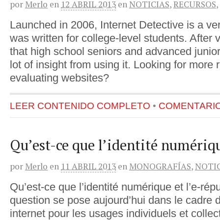
por
Merlo
en
12 ABRIL 2013
en
NOTICIAS
,
RECURSOS
,
Launched in 2006, Internet Detective is a ver
was written for college-level students. After v
that high school seniors and advanced junio
lot of insight from using it. Looking for more
evaluating websites?
LEER CONTENIDO COMPLETO
•
COMENTARIOS
Qu’est-ce que l’identité numériq
por
Merlo
en
11 ABRIL 2013
en
MONOGRAFÍAS
,
NOTI
Qu’est-ce que l’identité numérique et l’e-rép
question se pose aujourd’hui dans le cadre 
internet pour les usages individuels et collec