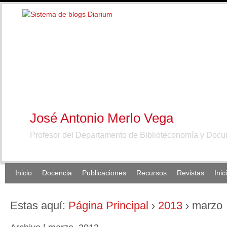
José Antonio Merlo Vega
Profesor del Departamento de Biblioteconomía y Doc
Inicio
Docencia
Publicaciones
Recursos
Revistas
Inic
Estas aquí:
Página Principal
›
2013
›
marzo