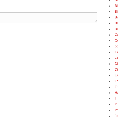
Bi
Bi
Bi
Bi
B
Bu
C
C
c
C
C
Dí
Di
E
F
F
H
In
In
In
J