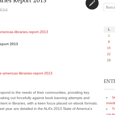
aries Report 2013
ICIAS
Minientrada
L
americas-libraries-report-2013
1
8
Report 2013
15
22
29
e-americas-libraries-report-2013
ENT
 respond to the needs of their communities, providing key
Se
aking out forcefully against book banning attempts and
ntent in libraries, with a keen focus placed on ebook formats.
invest
ast year are detailed in the ALA’s 2013 State of America’s
Tr
con te