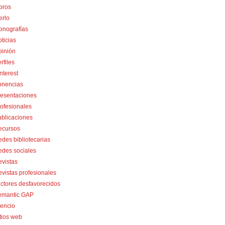
bros
erlo
onografías
ticias
pinión
rfiles
nterest
onencias
resentaciones
ofesionales
blicaciones
ecursos
des bibliotecarias
des sociales
vistas
vistas profesionales
ctores desfavorecidos
emantic GAP
lencio
tios web