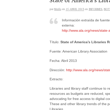
State of America’s Libr
por
Merlo
en
15 ABRIL 2013
en
INFORMES
,
NOT
Información extraída de fuente
externa:
http://www.ala.org/news/state-
Título:
State of America’s Libraries 
Fuente: American Library Association
Fecha: Abril 2013
Dirección:
http://www.ala.org/news/stat
Extracto:
Libraries and library staff continue to
resources as budgets are reduced, spe
advocating for free access to digital co
These and other library trends of the p
Libraries