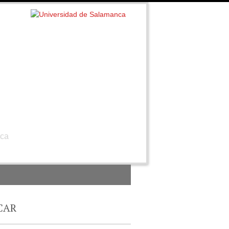
nca
CAR