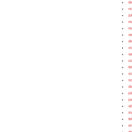
d
n
ju
m
m
s
d
oc
s
oc
fe
oc
n
d
ju
ju
ab
m
fe
e