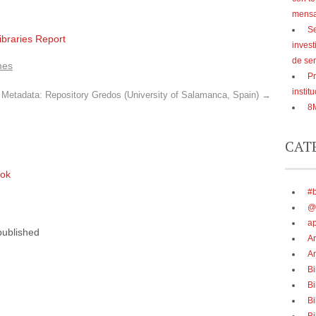
mensaj
Se
ibraries Report
inves
de ser
mes
Pr
instit
Metadata: Repository Gredos (University of Salamanca, Spain)
→
8M
CAT
ook
#b
@
a
published
Ar
Ar
Bi
Bi
Bi