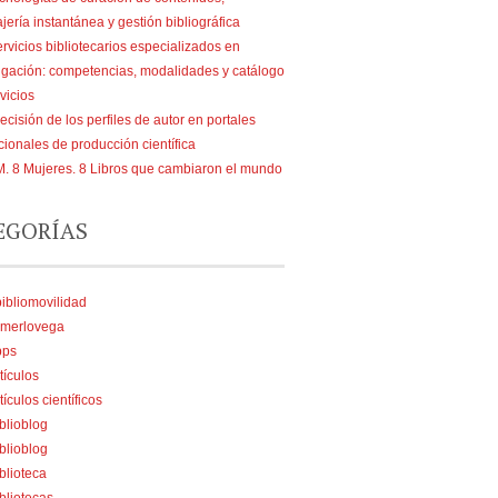
ería instantánea y gestión bibliográfica
rvicios bibliotecarios especializados en
tigación: competencias, modalidades y catálogo
vicios
ecisión de los perfiles de autor en portales
ucionales de producción científica
. 8 Mujeres. 8 Libros que cambiaron el mundo
EGORÍAS
ibliomovilidad
merlovega
pps
tículos
tículos científicos
blioblog
blioblog
blioteca