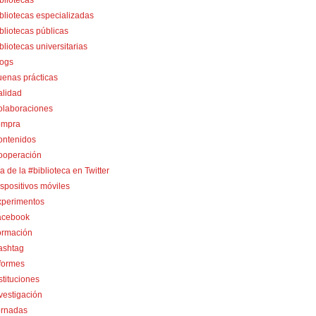
bliotecas
bliotecas especializadas
bliotecas públicas
bliotecas universitarias
logs
enas prácticas
alidad
olaboraciones
ompra
ontenidos
ooperación
a de la #biblioteca en Twitter
spositivos móviles
xperimentos
acebook
ormación
ashtag
formes
stituciones
vestigación
ornadas