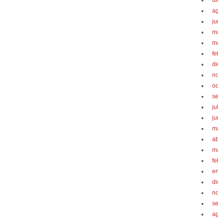
d
a
ju
m
m
fe
d
n
oc
s
ju
ju
m
ab
m
fe
e
d
n
s
a