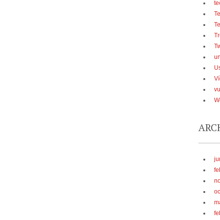
te
Te
T
Tr
Tw
u
U
V
vu
We
ARC
ju
fe
n
oc
m
fe