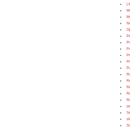
Li
M
M
No
O
Pe
Pi
P
P
Pr
Pu
R
Re
Re
Re
Re
se
S
si
Si