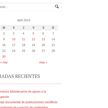
abril 2013
M
X
J
V
S
D
2
3
4
5
6
7
9
10
11
12
13
14
16
17
18
19
20
21
23
24
25
26
27
28
30
« mar
may »
RADAS RECIENTES
rvicios bibliotecarios de apoyo a la
igación
iaje documental de publicaciones científicas
cnologías de curación de contenidos,