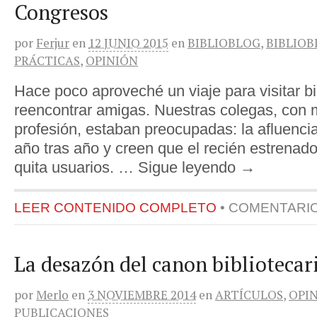
Congresos
por
Ferjur
en
12 JUNIO 2015
en
BIBLIOBLOG
,
BIBLIO
PRÁCTICAS
,
OPINIÓN
Hace poco aproveché un viaje para visitar bi
reencontrar amigas. Nuestras colegas, con 
profesión, estaban preocupadas: la afluenci
año tras año y creen que el recién estrenado
quita usuarios. … Sigue leyendo →
LEER CONTENIDO COMPLETO
•
COMENTARI
La desazón del canon bibliotecar
por
Merlo
en
3 NOVIEMBRE 2014
en
ARTÍCULOS
,
OPI
PUBLICACIONES