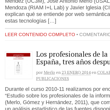
Méndez (UC3M), José Antonio Merlo (USAL
Mendoza (RIAM I+L Lab) y Javier Iglesia (CI
explican qué se entiende por web semántica,
estas tecnologías […]
LEER CONTENIDO COMPLETO
•
COMENTARI
Los profesionales de l
España, tres años desp
por
Merlo
en
23 ENERO 2014
en
COLA
PUBLICACIONES
Durante el curso 2010-11 realizamos por en
“Estudio sobre los profesionales de la info
(Merlo, Gómez y Hernández, 2011), que com
un análisis estadístico de las fuentes dispon