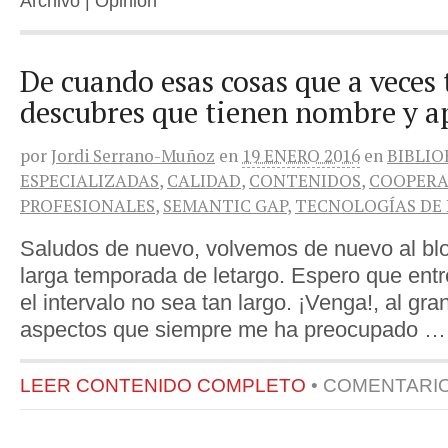
Archivo | Opinión
De cuando esas cosas que a veces
descubres que tienen nombre y a
por
Jordi Serrano-Muñoz
en
19 ENERO 2016
en
BIBLI
ESPECIALIZADAS
,
CALIDAD
,
CONTENIDOS
,
COOPERA
PROFESIONALES
,
SEMANTIC GAP
,
TECNOLOGÍAS DE
Saludos de nuevo, volvemos de nuevo al bl
larga temporada de letargo. Espero que entre
el intervalo no sea tan largo. ¡Venga!, al gr
aspectos que siempre me ha preocupado …
LEER CONTENIDO COMPLETO
•
COMENTARI