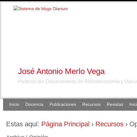
José Antonio Merlo Vega
Profesor del Departamento de Biblioteconomía y Doc
Inicio
Docencia
Publicaciones
Recursos
Revistas
Inic
Estas aquí:
Página Principal
›
Recursos
›
Op