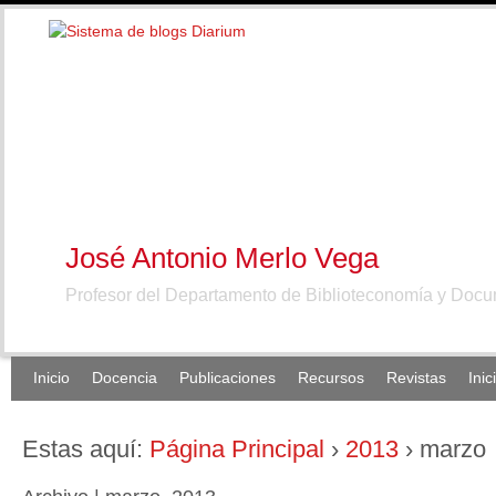
José Antonio Merlo Vega
Profesor del Departamento de Biblioteconomía y Doc
Inicio
Docencia
Publicaciones
Recursos
Revistas
Inic
Estas aquí:
Página Principal
›
2013
›
marzo