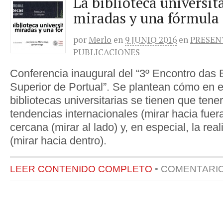
La biblioteca universita
miradas y una fórmula
por
Merlo
en
9 JUNIO 2016
en
PRESEN
PUBLICACIONES
Conferencia inaugural del “3º Encontro das 
Superior de Portual”. Se plantean cómo en el
bibliotecas universitarias se tienen que tene
tendencias internacionales (mirar hacia fuer
cercana (mirar al lado) y, en especial, la real
(mirar hacia dentro).
LEER CONTENIDO COMPLETO
•
COMENTARI