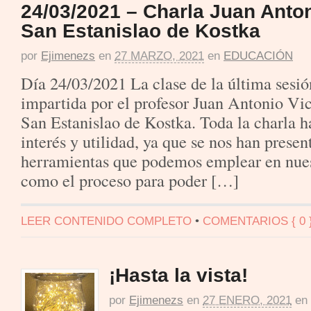
24/03/2021 – Charla Juan Anton
San Estanislao de Kostka
por
Ejimenezs
en
27 MARZO, 2021
en
EDUCACIÓN
Día 24/03/2021 La clase de la última sesió
impartida por el profesor Juan Antonio Vic
San Estanislao de Kostka. Toda la charla h
interés y utilidad, ya que se nos han prese
herramientas que podemos emplear en nues
como el proceso para poder […]
LEER CONTENIDO COMPLETO
•
COMENTARIOS { 0 
¡Hasta la vista!
por
Ejimenezs
en
27 ENERO, 2021
en