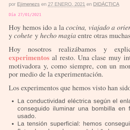
por
Ejimenezs
en
27 ENERO, 2021
en
DIDÁCTICA
Día 27/01/2021

Hoy hemos ido a la
cocina, viajado a orie
y
cohete
y
hecho magia
entre otras muchas
Hoy nosotros realizábamos y expl
experimentos
al resto. Una clase muy int
motivadora y, como siempre, con un m
por medio de la experimentación.
Los experimentos que hemos visto han sid
La conductividad eléctrica según el en
conseguido iluminar una bombilla en f
usado.
La tensión superficial: hemos consegui