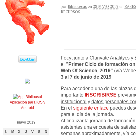
por
Bibliotecas
en
28 MAYO 2019
en
BASES
RECURSOS
Fecyt junto a Clarivate Analitycs y
el
“Primer Ciclo de formación onl
Web Of Science, 2019”
(vía Webe
3 al 7 de junio de 2019
.
Para acceder a una de las plazas 
importante
INSCRIBIRSE
previame
institucional
y
datos personales cor
Aplicación para iOS y
En el
siguiente enlace
puedes desc
Android
para el día de la jornada.
Al finalizar la jornada de formación
mayo 2019
asistentes una encuesta de satisfac
L
M
X
J
V
S
D
semanas aproximadamente, vía corre