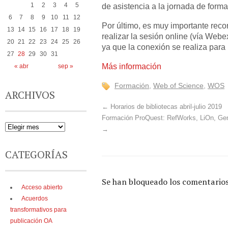
1
2
3
4
5
de asistencia a la jornada de forma
6
7
8
9
10
11
12
Por último, es muy importante reco
13
14
15
16
17
18
19
realizar la sesión online (vía Webe
20
21
22
23
24
25
26
ya que la conexión se realiza para 
27
28
29
30
31
Más información
« abr
sep »
Formación
,
Web of Science
,
WOS
ARCHIVOS
←
Horarios de bibliotecas abril-julio 2019
Formación ProQuest: RefWorks, LiOn, Gen
→
CATEGORÍAS
Se han bloqueado los comentarios
Acceso abierto
Acuerdos
transformativos para
publicación OA