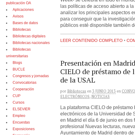
publicación OA
las políticas de acceso abierto a la
Aplicaciones
analizar los principales aspectos e
Avisos
para conseguir que la investigació
Bases de datos
públicos esté disponible también d
Bibliotecas
Bibliotecas digitales
LEER CONTENIDO COMPLETO
•
COM
Bibliotecas nacionales
Bibliotecas
universitarias
Presentación en Madrid
Blogs
CIELO de préstamo de l
BUCLE
Congresos y jornadas
de la USAL
Convocatorias
Cooperación
por
Bibliotecas
en
3 JUNIO 2013
en
CONVO
CUP
ELECTRÓNICOS
,
NOTICIAS
Cursos
La plataforma CIELO de préstamo bi
ELSEVIER
electrónicos de la Universidad de
Empleo
en Madrid el día 6 de junio en dos 
Encuestas
profesional Nuevas lecturas, nueva
Exposiciones
Ayuntamiento de Madrid dentro de l