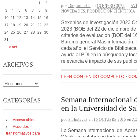
1
2
por
Diegomartin
en
10 ENERO 2024
en
AV
3
4
5
6
7
8
9
NOVEDADES
,
PRODUCCIÓN CIENTÍFICA
10
11
12
13
14
15
16
Sexenios de Investigación 2023 C
17
18
19
20
21
22
23
2023 (BOE del 22 de diciembre de
24
25
26
27
28
29
30
criterios de evaluación (BOE del 1
31
Baremo general Más información: 
« oct
cada año, el Servicio de Bibliotec
ayuda al PDI en la búsqueda y loc
relevancia e impacto de sus publi
ARCHIVOS
LEER CONTENIDO COMPLETO
•
COM
Semana Internacional d
CATEGORÍAS
en la Universidad de S
por
Bibliotecas
en
15 OCTUBRE 2015
en
AC
Acceso abierto
Acuerdos
La Semana Internacional del Acce
transformativos para
Week- se celebra en todo el mundo