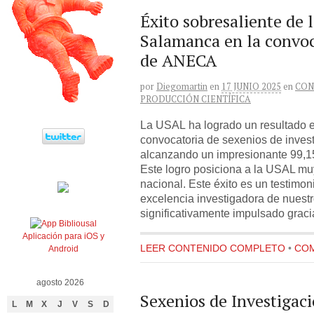
Éxito sobresaliente de 
Salamanca en la convoc
de ANECA
por
Diegomartin
en
17 JUNIO 2025
en
CON
PRODUCCIÓN CIENTÍFICA
La USAL ha logrado un resultado e
convocatoria de sexenios de inve
alcanzando un impresionante 99,1
Este logro posiciona a la USAL mu
nacional. Este éxito es un testimo
excelencia investigadora de nuestro
significativamente impulsado graci
Aplicación para iOS y
LEER CONTENIDO COMPLETO
•
COM
Android
agosto 2026
Sexenios de Investigac
L
M
X
J
V
S
D