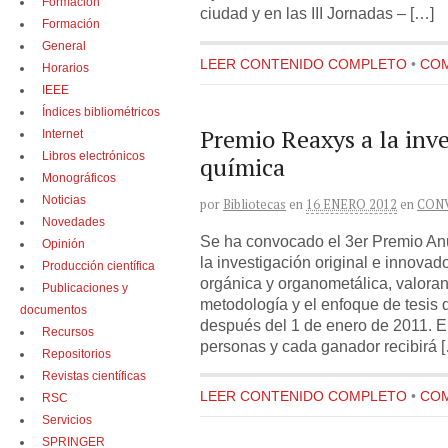
Formación
ciudad y en las III Jornadas – […]
Formación
General
LEER CONTENIDO COMPLETO
•
COM
Horarios
IEEE
Índices bibliométricos
Premio Reaxys a la inv
Internet
Libros electrónicos
química
Monográficos
Noticias
por
Bibliotecas
en
16 ENERO 2012
en
CON
Novedades
Se ha convocado el 3er Premio An
Opinión
la investigación original e innovad
Producción científica
orgánica y organometálica, valoran
Publicaciones y
metodología y el enfoque de tesis 
documentos
después del 1 de enero de 2011. E
Recursos
personas y cada ganador recibirá 
Repositorios
Revistas científicas
LEER CONTENIDO COMPLETO
•
COM
RSC
Servicios
SPRINGER