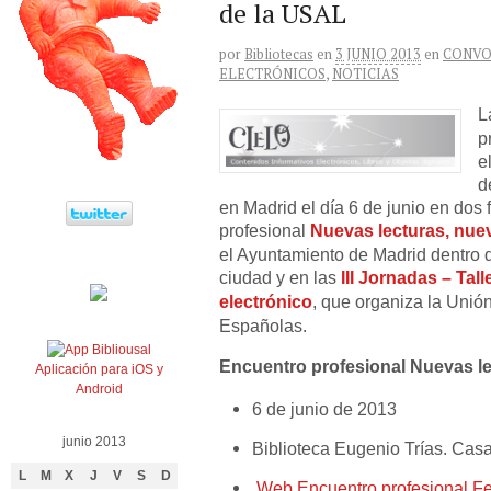
de la USAL
por
Bibliotecas
en
3 JUNIO 2013
en
CONVO
ELECTRÓNICOS
,
NOTICIAS
L
p
e
d
en Madrid el día 6 de junio en dos 
profesional
Nuevas lecturas, nuev
el Ayuntamiento de Madrid dentro d
ciudad y en las
III Jornadas – Tal
electrónico
, que organiza la Unión
Españolas.
Encuentro profesional Nuevas le
Aplicación para iOS y
Android
6 de junio de 2013
junio 2013
Biblioteca Eugenio Trías. Casa
L
M
X
J
V
S
D
Web Encuentro profesional Fer