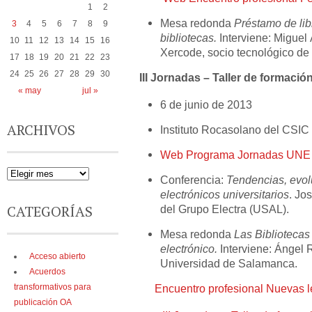
1
2
Mesa redonda
Préstamo de lib
3
4
5
6
7
8
9
bibliotecas.
Interviene: Miguel 
10
11
12
13
14
15
16
Xercode, socio tecnológico de
17
18
19
20
21
22
23
24
25
26
27
28
29
30
III Jornadas – Taller de formació
« may
jul »
6 de junio de 2013
ARCHIVOS
Instituto Rocasolano del CSIC
Web Programa Jornadas UNE
Conferencia:
Tendencias, evolu
electrónicos universitarios
. Jo
CATEGORÍAS
del Grupo Electra (USAL).
Mesa redonda
Las Bibliotecas 
electrónico.
Interviene: Ángel
Acceso abierto
Universidad de Salamanca.
Acuerdos
Encuentro profesional Nuevas l
transformativos para
publicación OA