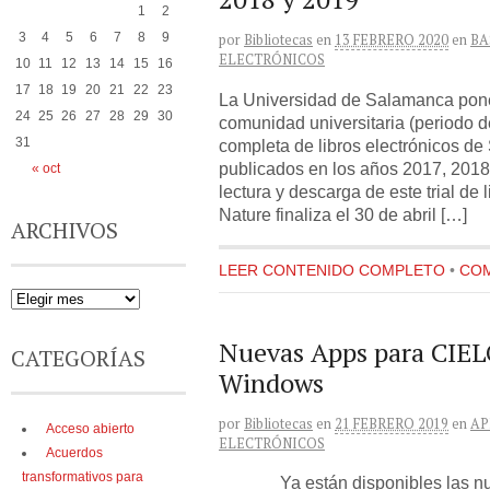
1
2
3
4
5
6
7
8
9
por
Bibliotecas
en
13 FEBRERO 2020
en
BA
ELECTRÓNICOS
10
11
12
13
14
15
16
17
18
19
20
21
22
23
La Universidad de Salamanca pone 
24
25
26
27
28
29
30
comunidad universitaria (periodo d
31
completa de libros electrónicos de 
publicados en los años 2017, 2018
« oct
lectura y descarga de este trial de 
Nature finaliza el 30 de abril […]
ARCHIVOS
LEER CONTENIDO COMPLETO
•
COM
Nuevas Apps para CIEL
CATEGORÍAS
Windows
por
Bibliotecas
en
21 FEBRERO 2019
en
AP
Acceso abierto
ELECTRÓNICOS
Acuerdos
transformativos para
Ya están disponibles las nue