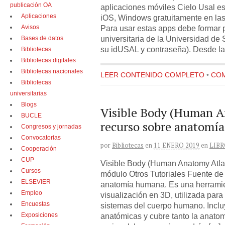
publicación OA
aplicaciones móviles Cielo Usal es
Aplicaciones
iOS, Windows gratuitamente en l
Avisos
Para usar estas apps debe formar 
universitaria de la Universidad de
Bases de datos
su idUSAL y contraseña). Desde la
Bibliotecas
Bibliotecas digitales
Bibliotecas nacionales
LEER CONTENIDO COMPLETO
•
COM
Bibliotecas
universitarias
Blogs
Visible Body (Human A
BUCLE
recurso sobre anatomí
Congresos y jornadas
Convocatorias
por
Bibliotecas
en
11 ENERO 2019
en
LIBR
Cooperación
CUP
Visible Body (Human Anatomy Atlas
Cursos
módulo Otros Tutoriales Fuente de 
ELSEVIER
anatomía humana. Es una herramie
Empleo
visualización en 3D, utilizada para 
Encuestas
sistemas del cuerpo humano. Inclu
Exposiciones
anatómicas y cubre tanto la anatom