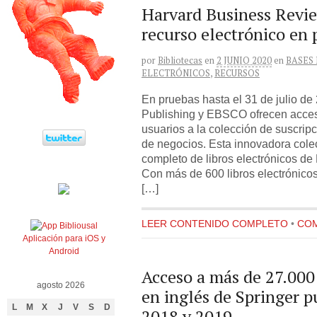
Harvard Business Revi
recurso electrónico en
por
Bibliotecas
en
2 JUNIO 2020
en
BASES
ELECTRÓNICOS
,
RECURSOS
En pruebas hasta el 31 de julio d
Publishing y EBSCO ofrecen acceso
usuarios a la colección de suscripc
de negocios. Esta innovadora colec
completo de libros electrónicos d
Con más de 600 libros electrónico
[…]
LEER CONTENIDO COMPLETO
•
COM
Aplicación para iOS y
Android
Acceso a más de 27.000 
agosto 2026
en inglés de Springer p
L
M
X
J
V
S
D
2018 y 2019