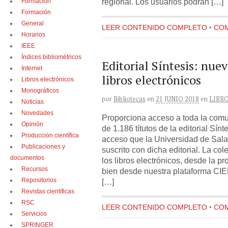
regional. Los usuarios podrán […]
Formación
Formación
General
LEER CONTENIDO COMPLETO
•
COM
Horarios
IEEE
Índices bibliométricos
Editorial Síntesis: nue
Internet
libros electrónicos
Libros electrónicos
Monográficos
por
Bibliotecas
en
21 JUNIO 2018
en
LIBR
Noticias
Novedades
Proporciona acceso a toda la comun
Opinión
de 1.186 títutos de la editorial Sínt
Producción científica
acceso que la Universidad de Sala
Publicaciones y
suscrito con dicha editorial. La co
documentos
los libros electrónicos, desde la pr
Recursos
bien desde nuestra plataforma CIELO
Repositorios
[…]
Revistas científicas
RSC
LEER CONTENIDO COMPLETO
•
COM
Servicios
SPRINGER