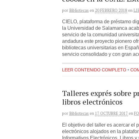
por
Bibliotecas
en
20 FEBRERO 2018
en
LI
CIELO, plataforma de préstamo digi
la Universidad de Salamanca acaba
servicio de la comunidad universita
andadura este proyecto pionero of
bibliotecas universitarias en Esp
servicio consolidado y con gran ac
LEER CONTENIDO COMPLETO
•
COM
Talleres exprés sobre p
libros electrónicos
por
Bibliotecas
en
17 OCTUBRE 2017
en
F
El objetivo del taller es acercar e
electrónicos alojados en la plata
Informativos Electrónicos, Libros y 