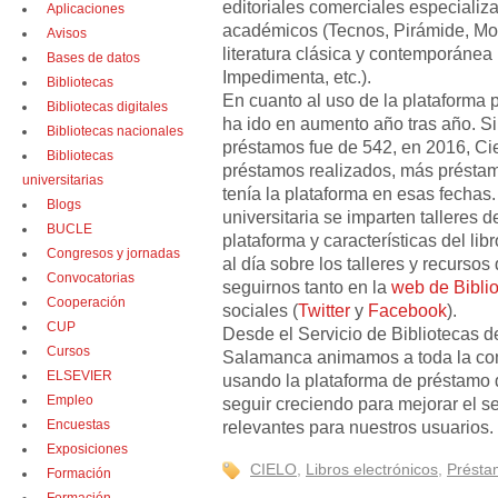
editoriales comerciales especializ
Aplicaciones
académicos (Tecnos, Pirámide, Mora
Avisos
literatura clásica y contemporánea
Bases de datos
Impedimenta, etc.).
Bibliotecas
En cuanto al uso de la plataforma p
Bibliotecas digitales
ha ido en aumento año tras año. Si 
Bibliotecas nacionales
préstamos fue de 542, en 2016, Cie
Bibliotecas
préstamos realizados, más préstamo
universitarias
tenía la plataforma en esas fechas.
Blogs
universitaria se imparten talleres 
BUCLE
plataforma y características del libr
Congresos y jornadas
al día sobre los talleres y recurso
Convocatorias
seguirnos tanto en la
web de Bibli
Cooperación
sociales (
Twitter
y
Facebook
).
CUP
Desde el Servicio de Bibliotecas d
Cursos
Salamanca animamos a toda la com
ELSEVIER
usando la plataforma de préstamo d
Empleo
seguir creciendo para mejorar el se
Encuestas
relevantes para nuestros usuarios.
Exposiciones
CIELO
,
Libros electrónicos
,
Préstam
Formación