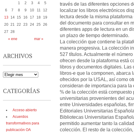
1
2
3
4
5
través de las diferentes opciones 
localizar los libros electrónicos di
6
7
8
9
10
11
12
lectura desde la misma plataforma
13
14
15
16
17
18
19
del documento para consultar en m
20
21
22
23
24
25
26
diferentes apps de lectura en un di
27
28
un plazo de tiempo determinado.
« ene
mar »
La colección que contiene la plat
manera progresiva. La colección i
527 títulos. Actualmente el númer
ARCHIVOS
ofrecen desde la plataforma está c
libros y documentos digitales. Las 
libros-e que la componen, abarca l
ofrecidos por la USAL, así como otr
consideran de importancia para la 
CATEGORÍAS
% de la colección está compuesto po
universitarias provenientes del acu
entre Universidades españolas, fi
Acceso abierto
Editoriales Universitarias Español
Bibliotecas Universitarias Españo
Acuerdos
permitido aumentar tanto la calida
transformativos para
colección. El resto de la colecció
publicación OA