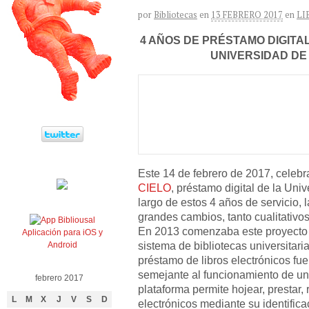
por
Bibliotecas
en
13 FEBRERO 2017
en
LI
4 AÑOS DE PRÉSTAMO DIGITAL
UNIVERSIDAD D
Este 14 de febrero de 2017, celebr
CIELO
, préstamo digital de la Uni
largo de estos 4 años de servicio, 
grandes cambios, tanto cualitativos
En 2013 comenzaba este proyecto 
Aplicación para iOS y
sistema de bibliotecas universitar
Android
préstamo de libros electrónicos fu
semejante al funcionamiento de una
febrero 2017
plataforma permite hojear, prestar, 
L
M
X
J
V
S
D
electrónicos mediante su identifica