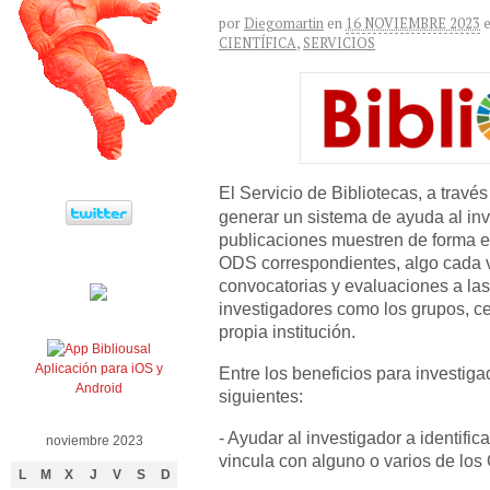
por
Diegomartin
en
16 NOVIEMBRE 2023
CIENTÍFICA
,
SERVICIOS
El Servicio de Bibliotecas, a travé
generar un sistema de ayuda al in
publicaciones muestren de forma e
ODS correspondientes, algo cada 
convocatorias y evaluaciones a las
investigadores como los grupos, cen
propia institución.
Aplicación para iOS y
Entre los beneficios para investig
Android
siguientes:
- Ayudar al investigador a identifi
noviembre 2023
vincula con alguno o varios de los
L
M
X
J
V
S
D