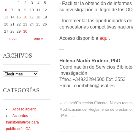
- Facilitar la obtención de informe
1
2
3
4
5
su investigación al logro de los OD
6
7
8
9
10
11
12
13
14
15
16
17
18
19
- Incrementar las oportunidades de 
20
21
22
23
24
25
26
convocatorias competitivas naciona
27
28
29
30
Acceso disponible
aquí
.
« oct
ene »
—
ARCHIVOS
Helena Martín Rodero, PhD
Coordinación de Servicios Bibliote
Investigación
Tfno.: +34923294500 Ext. 3553
Email: coorbiblio@usal.es
CATEGORÍAS
←
eLibro/Colección Cátedra: Nuevo recurso
Acceso abierto
Modificación del Reglamento de préstamo d
Acuerdos
USAL
→
transformativos para
publicación OA