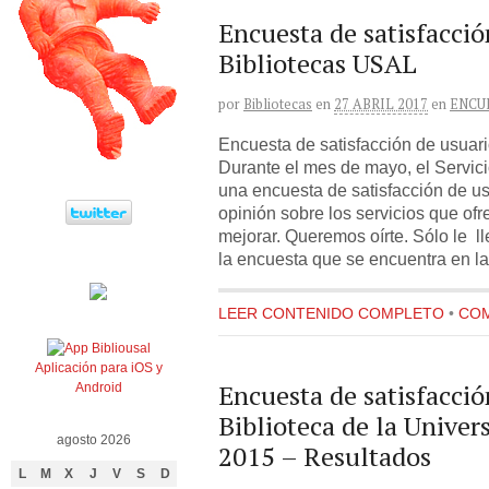
Encuesta de satisfacció
Bibliotecas USAL
por
Bibliotecas
en
27 ABRIL 2017
en
ENCU
Encuesta de satisfacción de usuari
Durante el mes de mayo, el Servicio
una encuesta de satisfacción de u
opinión sobre los servicios que of
mejorar. Queremos oírte. Sólo le l
la encuesta que se encuentra en la
LEER CONTENIDO COMPLETO
•
COM
Aplicación para iOS y
Encuesta de satisfacció
Android
Biblioteca de la Unive
agosto 2026
2015 – Resultados
L
M
X
J
V
S
D