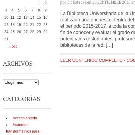
por
Bibliotecas
en
16 SEPTIEMBRE 2015
e
1
2
3
4
5
6
7
8
9
La Biblioteca Universitaria de la
10
11
12
13
14
15
16
realizado una encuesta, dentro del
17
18
19
20
21
22
23
el período 2015-2017, a toda la com
fin de conocer y evaluar el grado d
24
25
26
27
28
29
30
potenciales (estudiantes, profesor
31
bibliotecas de la red. […]
« oct
LEER CONTENIDO COMPLETO
•
COM
ARCHIVOS
CATEGORÍAS
Acceso abierto
Acuerdos
transformativos para