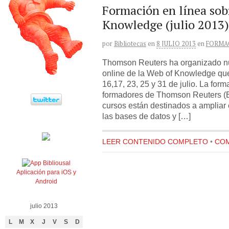
Formación en línea sob
Knowledge (julio 2013)
por
Bibliotecas
en
8 JULIO 2013
en
FORMA
Thomson Reuters ha organizado n
online de la Web of Knowledge que 
16,17, 23, 25 y 31 de julio. La for
formadores de Thomson Reuters (E
cursos están destinados a ampliar 
las bases de datos y […]
LEER CONTENIDO COMPLETO
•
COM
Aplicación para iOS y
Android
julio 2013
L
M
X
J
V
S
D