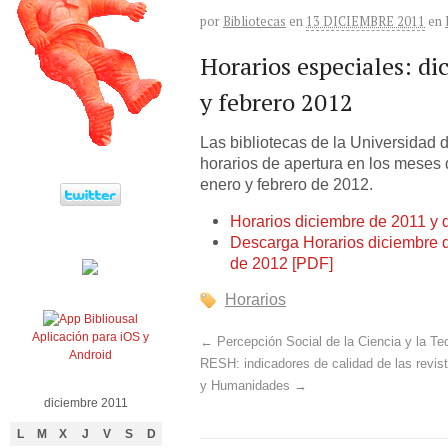
por
Bibliotecas
en
13 DICIEMBRE 2011
en
Horarios especiales: di
y febrero 2012
Las bibliotecas de la Universidad
horarios de apertura en los meses
enero y febrero de 2012.
Horarios diciembre de 2011 y 
Descarga Horarios diciembre d
de 2012 [PDF]
Horarios
Aplicación para iOS y
←
Percepción Social de la Ciencia y la Te
Android
RESH: indicadores de calidad de las revis
y Humanidades
→
diciembre 2011
L
M
X
J
V
S
D